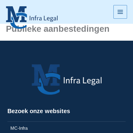
Ga
naar
de
inhoud
Publieke aanbestedingen
Bezoek onze websites
MC-Infra