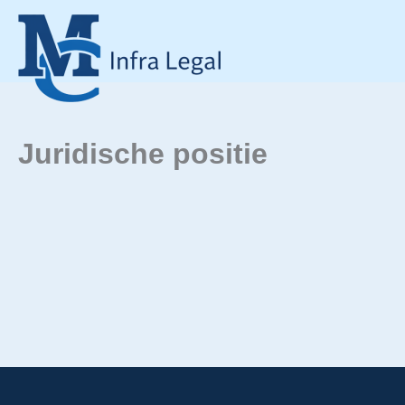
Ga
naar
de
inhoud
Juridische positie